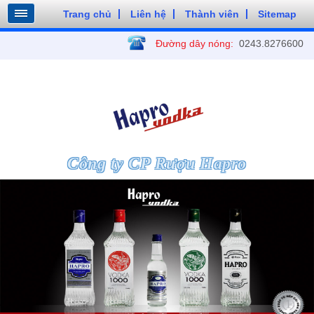
Trang chủ
Liên hệ
Thành viên
Sitemap
Đường dây nóng:
0243.8276600
Công ty CP Rượu Hapro