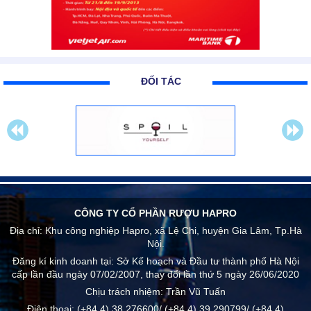
ĐỐI TÁC
CÔNG TY CỔ PHẦN RƯỢU HAPRO
Địa chỉ:
Khu công nghiệp Hapro, xã Lệ Chi, huyện Gia Lâm, Tp.Hà
Nội.
Đăng kí kinh doanh tại: Sở Kế hoạch và Đầu tư thành phố Hà Nội
cấp lần đầu ngày 07/02/2007, thay đổi lần thứ 5 ngày 26/06/2020
Chịu trách nhiệm:
Trần Vũ Tuấn
Điện thoại:
(+84 4) 38.276600/ (+84 4) 39.290799/ (+84 4)