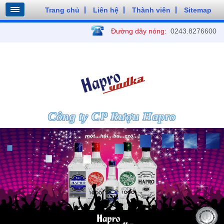
Trang chủ
Liên hệ
Thành viên
Sitemap
Đường dây nóng:
0243.8276600
Công ty CP Rượu Hapro