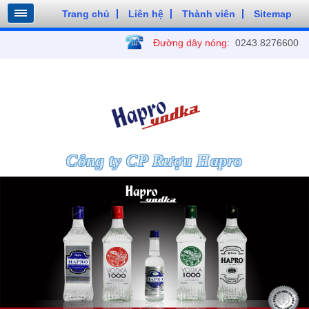
Trang chủ
Liên hệ
Thành viên
Sitemap
Đường dây nóng:
0243.8276600
Công ty CP Rượu Hapro