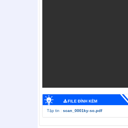
FILE ĐÍNH KÈM
Tập tin :
scan_0001ky-so.pdf