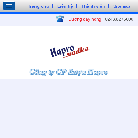
Trang chủ
Liên hệ
Thành viên
Sitemap
Đường dây nóng:
0243.8276600
Công ty CP Rượu Hapro