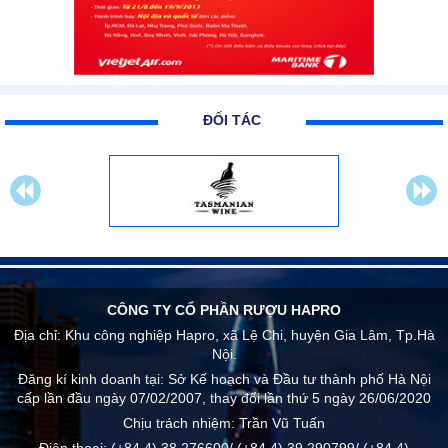
ĐỐI TÁC
CÔNG TY CỔ PHẦN RƯỢU HAPRO
Địa chỉ:
Khu công nghiệp Hapro, xã Lệ Chi, huyện Gia Lâm, Tp.Hà
Nội.
Đăng kí kinh doanh tại: Sở Kế hoạch và Đầu tư thành phố Hà Nội
cấp lần đầu ngày 07/02/2007, thay đổi lần thứ 5 ngày 26/06/2020
Chịu trách nhiệm:
Trần Vũ Tuấn