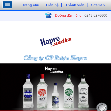
Trang chủ
Liên hệ
Thành viên
Sitemap
Đường dây nóng:
0243.8276600
Công ty CP Rượu Hapro