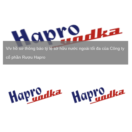
thúc ngày 31/3/2026 của CTCP Rượu Hapro(phần 1)
Thông báo số 20/2026/TB-HAV ngày 19/05/2026 V/v chốt
danh sách cổ đông để tổ chức Đại hội đồng cổ đông thường
niên năm 2026 của Công ty cổ phần Rượu Hapro
Nghị quyết số 19/2026/NQ-HĐQT ngày 19/05/2026 của Hội
đồng quản trị Công ty v/v kế hoạch tổ chức Đại hội đồng cổ
đông thường niên năm 2026 của Công ty cổ phần Rượu
V/v hồ sơ thông báo tỷ lệ sở hữu nước ngoài tối đa của Công ty
Hapro.
cổ phần Rượu Hapro
Công bố thông tin ký hợp đồng kiểm toán: Về việc Kiểm toán
Báo cáo tài chính cho năm tài chính 2025 của Công ty Cổ
phần Rượu Hapro