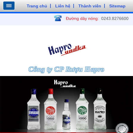
Trang chủ
Liên hệ
Thành viên
Sitemap
Đường dây nóng:
0243.8276600
Công ty CP Rượu Hapro