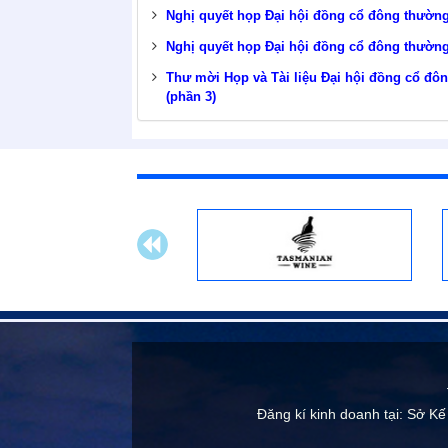
Nghị quyết họp Đại hội đồng cổ đông thườn
Nghị quyết họp Đại hội đồng cổ đông thườn
Thư mời Họp và Tài liệu Đại hội đồng cổ đ
(phần 3)
Đăng kí kinh doanh tại: Sở Kế