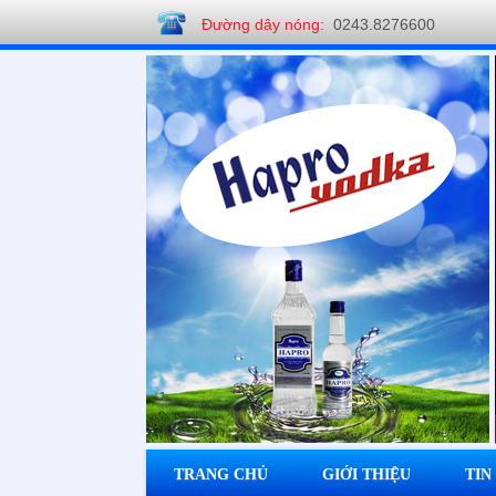
Đường dây nóng:
0243.8276600
Công ty CP Rượu Hapro
TRANG CHỦ
GIỚI THIỆU
TIN