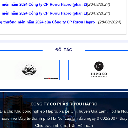
(20/09/2024)
g niên năm 2024 Công ty CP Rượu Hapro (phần 2)
(20/09/2024)
g niên năm 2024 Công ty CP Rượu Hapro (phần 1)
(28/08/2024)
ông thường niên năm 2024 của Công ty CP Rượu Hapro
ĐỐI TÁC
CÔNG TY CỔ PHẦN RƯỢU HAPRO
Địa chỉ:
Khu công nghiệp Hapro, xã Lệ Chi, huyện Gia Lâm, Tp.Hà Nội
 hoạch và Đầu tư thành phố Hà Nội cấp lần đầu ngày 07/02/2007, thay
Chịu trách nhiệm:
Trần Vũ Tuấn