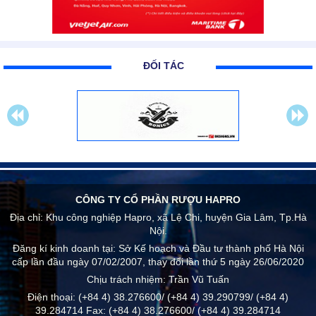
ĐỐI TÁC
CÔNG TY CỔ PHẦN RƯỢU HAPRO
Địa chỉ:
Khu công nghiệp Hapro, xã Lệ Chi, huyện Gia Lâm, Tp.Hà
Nội.
Đăng kí kinh doanh tại: Sở Kế hoạch và Đầu tư thành phố Hà Nội
cấp lần đầu ngày 07/02/2007, thay đổi lần thứ 5 ngày 26/06/2020
Chịu trách nhiệm:
Trần Vũ Tuấn
Điện thoại:
(+84 4) 38.276600/ (+84 4) 39.290799/ (+84 4)
39.284714
Fax:
(+84 4) 38.276600/ (+84 4) 39.284714