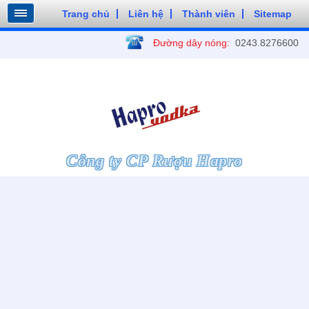
Trang chủ
Liên hệ
Thành viên
Sitemap
Đường dây nóng:
0243.8276600
Công ty CP Rượu Hapro