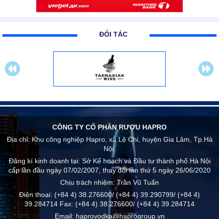
ĐỐI TÁC
CÔNG TY CỔ PHẦN RƯỢU HAPRO
Địa chỉ:
Khu công nghiệp Hapro, xã Lệ Chi, huyện Gia Lâm, Tp.Hà
Nội.
Đăng kí kinh doanh tại: Sở Kế hoạch và Đầu tư thành phố Hà Nội
cấp lần đầu ngày 07/02/2007, thay đổi lần thứ 5 ngày 26/06/2020
Chịu trách nhiệm:
Trần Vũ Tuấn
Điện thoại:
(+84 4) 38.276600/ (+84 4) 39.290799/ (+84 4)
39.284714
Fax:
(+84 4) 38.276600/ (+84 4) 39.284714
Email:
haprovodka@haprogroup.vn