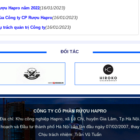
(16/01/2023)
 Rượu Hapro năm 2022
(16/01/2023)
của Công ty CP Rượu Hapro
(16/01/2023)
trách quản trị Công ty
ĐỐI TÁC
CÔNG TY CỔ PHẦN RƯỢU HAPRO
Địa chỉ:
Khu công nghiệp Hapro, xã Lệ Chi, huyện Gia Lâm, Tp.Hà Nội
 hoạch và Đầu tư thành phố Hà Nội cấp lần đầu ngày 07/02/2007, thay
Chịu trách nhiệm:
Trần Vũ Tuấn