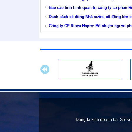
Báo cáo tình hình quản trị công ty cổ phần
Danh sách cổ đông Nhà nước, cổ đông lớn 
Công ty CP Rượu Hapro: Bổ nhiệm người phụ 
Đăng kí kinh doanh tại: Sở Kế