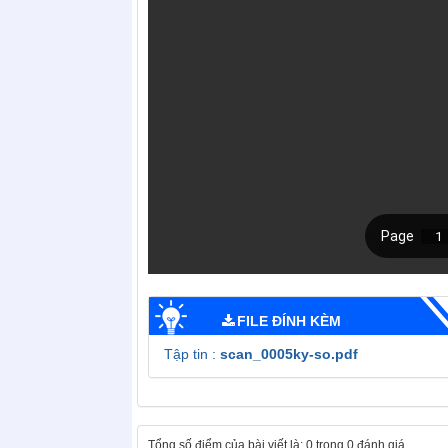
FILE ĐÍNH KÈM
Tập tin :
scan_0005ky-so.pdf
Tổng số điểm của bài viết là: 0 trong 0 đánh giá