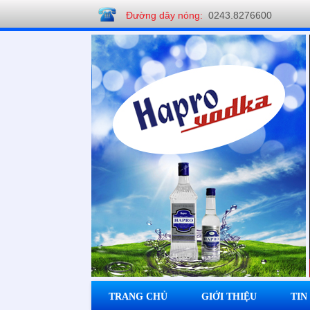
Đường dây nóng:
0243.8276600
Công ty CP Rượu Hapro
TRANG CHỦ
GIỚI THIỆU
TIN