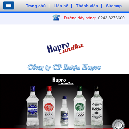
Trang chủ
Liên hệ
Thành viên
Sitemap
Đường dây nóng:
0243.8276600
Công ty CP Rượu Hapro