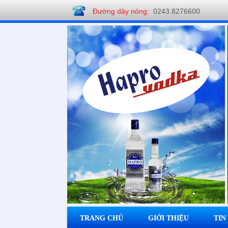
Đường dây nóng:
0243.8276600
Công ty CP Rượu Hapro
TRANG CHỦ
GIỚI THIỆU
TIN